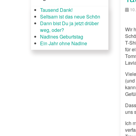
Tausend Dank!
10
Seltsam ist das neue Schön
Dann bist Du ja jetzt drüber
Wir 
weg, oder?
Schö
Nadines Geburtstag
T-Sh
Ein Jahr ohne Nadine
für e
Tomm
Lavi
Viele
(und 
kann
Gefü
Dass
uns s
Ich 
verf