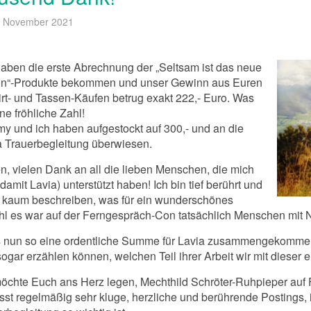
. November 2021
haben die erste Abrechnung der „Seltsam ist das neue
n“-Produkte bekommen und unser Gewinn aus Euren
irt- und Tassen-Käufen betrug exakt 222,- Euro. Was
ine fröhliche Zahl!
y und ich haben aufgestockt auf 300,- und an die
a Trauerbegleitung überwiesen.
n, vielen Dank an all die lieben Menschen, die mich
damit Lavia) unterstützt haben! Ich bin tief berührt und
 kaum beschreiben, was für ein wunderschönes
hl es war auf der Ferngespräch-Con tatsächlich Menschen mit 
 nun so eine ordentliche Summe für Lavia zusammengekommen ist
ogar erzählen können, welchen Teil ihrer Arbeit wir mit dieser
möchte Euch ans Herz legen, Mechthild Schröter-Ruhpieper auf 
asst regelmäßig sehr kluge, herzliche und berührende Postings,