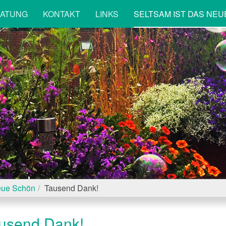
RATUNG
KONTAKT
LINKS
SELTSAM IST DAS NE
neue Schön
Tausend Dank!
usend Dank!