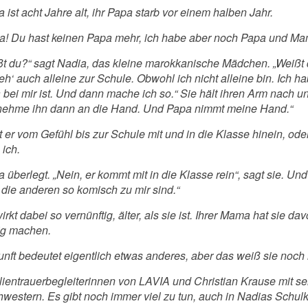
 ist acht Jahre alt, ihr Papa starb vor einem halben Jahr.
a! Du hast keinen Papa mehr, ich habe aber noch Papa und Mam
ßt du?“ sagt Nadia, das kleine marokkanische Mädchen. „Weißt d
eh‘ auch alleine zur Schule. Obwohl ich nicht alleine bin. Ich 
bei mir ist. Und dann mache ich so.“ Sie hält ihren Arm nach u
 nehme ihn dann an die Hand. Und Papa nimmt meine Hand.“
 er vom Gefühl bis zur Schule mit und in die Klasse hinein, od
 ich.
 überlegt. „Nein, er kommt mit in die Klasse rein“, sagt sie. Und
 die anderen so komisch zu mir sind.“
irkt dabei so vernünftig, älter, als sie ist. Ihrer Mama hat sie da
rig machen.
nft bedeutet eigentlich etwas anderes, aber das weiß sie noch ni
lientrauerbegleiterinnen von LAVIA und Christian Krause mit s
hwestern. Es gibt noch immer viel zu tun, auch in Nadias Schulk