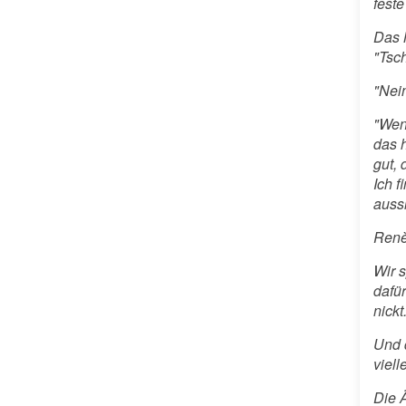
feste
Das 
"Tsc
"Nein
"Wen
das h
gut,
Ich 
auss
Renè
Wir 
dafü
nickt
Und 
viell
Die 