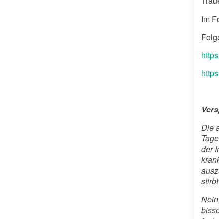
Traue
Im Fo
Folge
http
http
Vers
Die 
Tage 
der I
krank
ausz
stirb
Nein,
biss