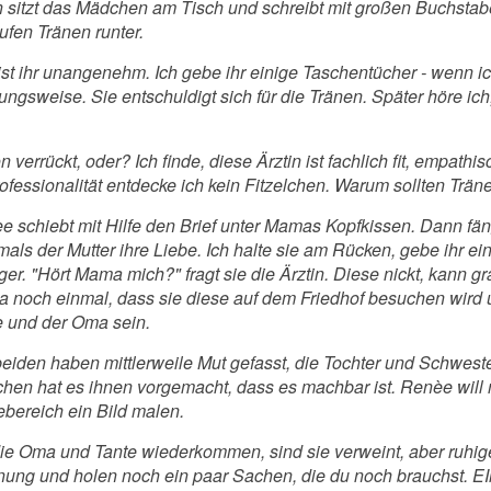
sitzt das Mädchen am Tisch und schreibt mit großen Buchstaben 
aufen Tränen runter.
ist ihr unangenehm. Ich gebe ihr einige Taschentücher - wenn i
ngsweise. Sie entschuldigt sich für die Tränen. Später höre ich,
 verrückt, oder? Ich finde, diese Ärztin ist fachlich fit, empath
fessionalität entdecke ich kein Fitzelchen. Warum sollten Trän
e schiebt mit Hilfe den Brief unter Mamas Kopfkissen. Dann fäng
mals der Mutter ihre Liebe. Ich halte sie am Rücken, gebe ihr e
er. "Hört Mama mich?" fragt sie die Ärztin. Diese nickt, kann 
 noch einmal, dass sie diese auf dem Friedhof besuchen wird 
e und der Oma sein.
beiden haben mittlerweile Mut gefasst, die Tochter und Schwest
hen hat es ihnen vorgemacht, dass es machbar ist. Renèe will n
ebereich ein Bild malen.
ie Oma und Tante wiederkommen, sind sie verweint, aber ruhiger
ung und holen noch ein paar Sachen, die du noch brauchst. EIne