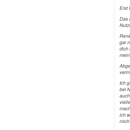
Erst 
Das K
Nutze
Renè
gar n
dich
mein
Abge
verm
Ich 
bei 
auch
viel
mach
ich 
mich