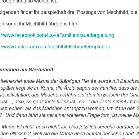
rbegleitung so wichtig ist.
lgenden findet Ihr beispielhaft drei Postings von Mechthild, die ic
n könnt Ihr Mechthild übrigens hier:
s://www.facebook.com/LaviaFamilientrauerbegleitung
s://www.instagram.com/mechthildschroeterrupieper/
prechen am Sterbebett
alleinerziehende Mama der 8jährigen Renée wurde mit Bauchsch
später liegt sie im Koma, die Ärzte sagen der Familie, dass die 
ntensivstation, das Mädchen erfährt erst dort im Beisein der Om
 ist ..., also, so ganz feste krank ist - so..." die Tante nimmt im
usprechen, als das Mädchen anfängt zu weinen, um dann den Sat
t?" Und dann fährt sie mit einer weiteren Frage fort: "Ist meine 
 Mama ist nicht, noch nicht, tot. Und jetzt ich spreche darüber, 
chen Glück hat, weil sie die Mama noch einmal besuchen darf. 