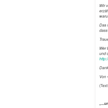
Wir 
erzäh
waru
Das 
dass 
Traue
Wer 
und 
http:
Dank
Von
(Tex
„...