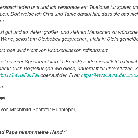
verabschieden uns und ich verabrede ein Telefonat für später,
len. Dort weise ich Oma und Tante darauf hin, dass sie das nich
m.
ist gut und so vielen großen und kleinen Menschen zu wünsch
Worte, selbst am Sterbebett gesprochen, nicht in Stein gemeißel
rarbeit wird nicht von Krankenkassen refinanziert.
bei unserer Spendenaktion "1-Euro-Spende monatlich" mitmache
damit auch Begleitungen wie diese, dauerhaft zu unterstützen, 
//bit.ly/LaviaPayPal
oder auf den Flyer
https://www.lavia.de/.../2
e!
❤️!
t von Mechthild Schröter-Ruhpieper)
und Papa nimmt meine Hand.“