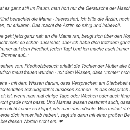
ist es ganz still im Raum, man hört nur die Geräusche der Masc
ind betrachtet die Mama - interessiert. Ich bitte die Ärztin, no
n, zu erklären. Das macht die Ärztin so ruhig und liebevoll.
e geht jetzt ganz nah an die Mama ran, beugt sich über den K
icht mehr so schön aussiehst, aber ich habe dich trotzdem ganz
 immer auf dem Friedhof, jeden Tag! Und ich mache auch imme
 Zimmer auf..."
sehen vom Friedhofsbesuch erklärt die Tochter der Mutter alle 
utlich meist freuen würden - mit dem Wissen, dass "immer" nich
gehe - mit dem Wissen darum, dass Versprechen am Sterbebett 
Nichterfüllen Schuldgefühle auslösen können - in das Gespräch 
 ok ist, wenn man mal einige Tage oder Wochen oder auch länger
leicht grade nicht passt. Und Mamas wissen bestimmt auch, d
en nicht immer so klappt, wie man das möchte. Was meinst du?"
werde dich immer lieb haben", sagt sie dann mit einer großen B
 bei diesen Worten nicht ein.
❤