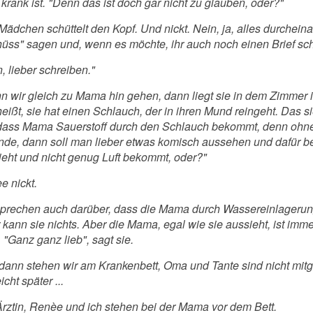
 krank ist. "Denn das ist doch gar nicht zu glauben, oder?"
Mädchen schüttelt den Kopf. Und nickt. Nein, ja, alles durchein
hüss" sagen und, wenn es möchte, ihr auch noch einen Brief s
, lieber schreiben."
n wir gleich zu Mama hin gehen, dann liegt sie in dem Zimmer 
eißt, sie hat einen Schlauch, der in ihren Mund reingeht. Das s
 dass Mama Sauerstoff durch den Schlauch bekommt, denn ohne d
finde, dann soll man lieber etwas komisch aussehen und dafür 
ieht und nicht genug Luft bekommt, oder?"
e nickt.
sprechen auch darüber, dass die Mama durch Wassereinlagerung
r kann sie nichts. Aber die Mama, egal wie sie aussieht, ist 
. "Ganz ganz lieb", sagt sie.
dann stehen wir am Krankenbett, Oma und Tante sind nicht mitge
eicht später ...
Ärztin, Renèe und ich stehen bei der Mama vor dem Bett.