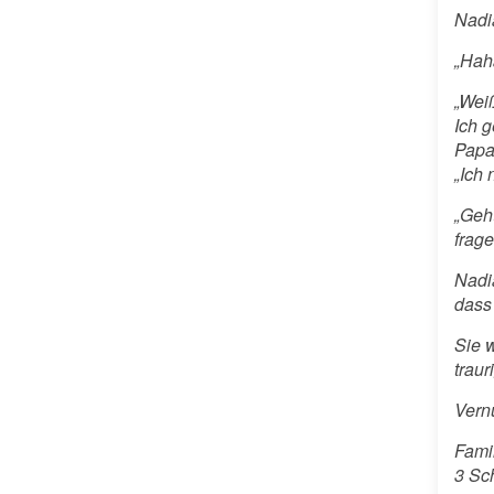
Nadia
„Hah
„Wei
Ich g
Papa 
„Ich
„Geht
frage
Nadia
dass
Sie w
trau
Vernu
Fami
3 Sc