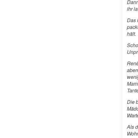
Dann 
ihr l
Das 
packu
hält.
Schon
Unpro
Renè
aber
wenig
Mama
Tant
Die 
Mädc
Wart
Als d
Wohn